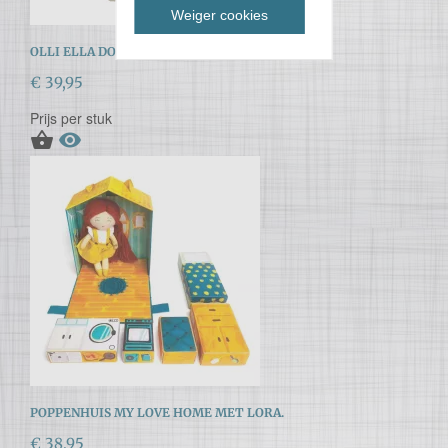
Weiger cookies
OLLI ELLA DOZY DINKUM - PICKLE
€ 39,95
Prijs per stuk


POPPENHUIS MY LOVE HOME MET LORA.
€ 38,95