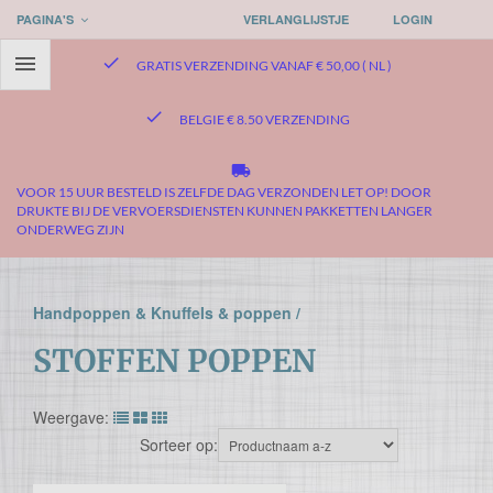
PAGINA'S
VERLANGLIJSTJE
LOGIN

check
GRATIS VERZENDING VANAF € 50,00 ( NL )
check
BELGIE € 8.50 VERZENDING
local_shipping
VOOR 15 UUR BESTELD IS ZELFDE DAG VERZONDEN LET OP! DOOR
DRUKTE BIJ DE VERVOERSDIENSTEN KUNNEN PAKKETTEN LANGER
ONDERWEG ZIJN
Handpoppen & Knuffels & poppen /
STOFFEN POPPEN
Weergave:
Sorteer op: