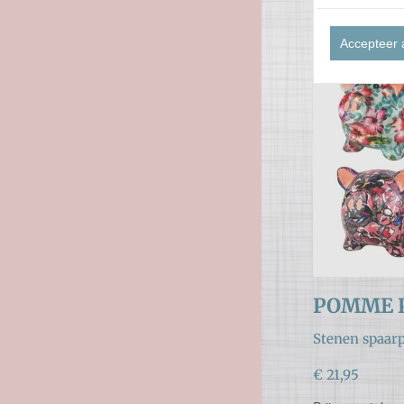
Prijs per stuk

Accepteer 
POMME P
Stenen spaarp
€ 21,95