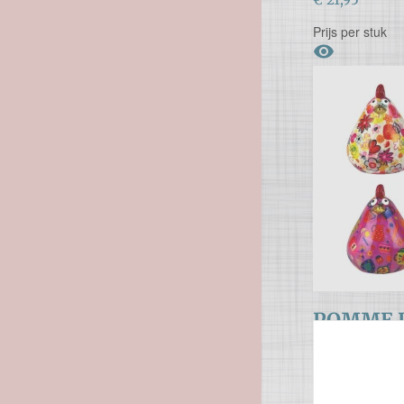
Prijs per stuk

POMME P
Stenen spaarp
€ 21,95