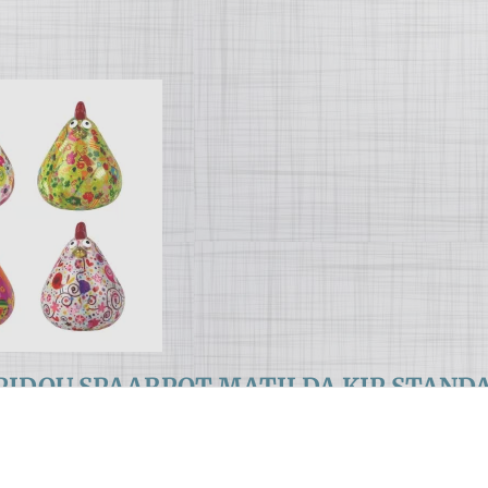
IDOU SPAARPOT MATILDA KIP STAND
ot Matilda in meerdere printjes.