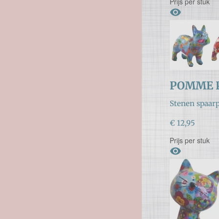
Prijs per stuk

POMME P
Stenen spaarp
€ 12,95
Prijs per stuk
