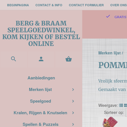
BEGINPAGINA
CONTACT & INFO
CONTACT FORMULIER
OVER ONS
check
GRATIS 
BERG & BRAAM
SPEELGOEDWINKEL,
KOM KIJKEN OF BESTEL
ONLINE
Merken lijst /



POMME
Aanbiedingen
Vrolijk sfeer
Merken lijst
Gemaakt van k
Speelgoed
Weergave:
Sorteer op:
Kralen, Rijgen & Knutselen
Spellen & Puzzels