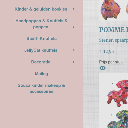
Kinder & geluiden boekjes
Handpoppen & Knuffels &
poppen
POMME P
Steiff- Knuffels
Stenen spaarp
JellyCat knuffels
€ 12,95
Decoratie
Prijs per stuk

Maileg
Souza kinder makeup &
accessoires