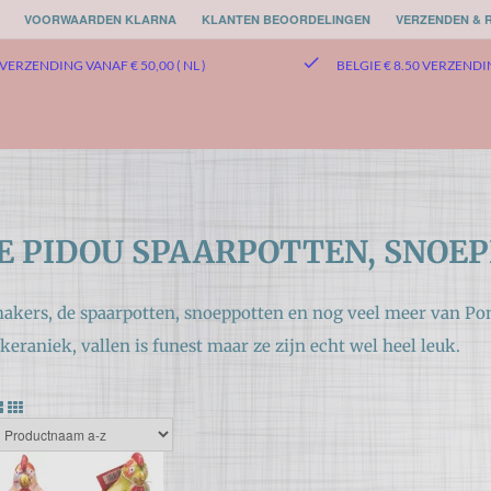
VOORWAARDEN KLARNA
KLANTEN BEOORDELINGEN
VERZENDEN & 
check
VERZENDING VANAF € 50,00 ( NL )
BELGIE € 8.50 VERZEND
 PIDOU SPAARPOTTEN, SNOEP
makers, de spaarpotten, snoeppotten en nog veel meer van P
eraniek, vallen is funest maar ze zijn echt wel heel leuk.