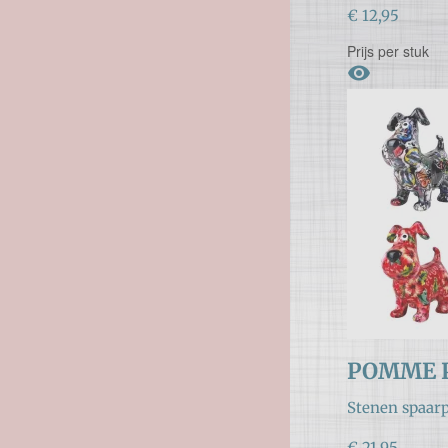
€ 12,95
Prijs per stuk

POMME 
Stenen spaarp
€ 21,95