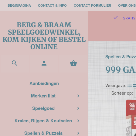
BEGINPAGINA
CONTACT & INFO
CONTACT FORMULIER
OVER ONS
check
GRATIS 
BERG & BRAAM
SPEELGOEDWINKEL,
KOM KIJKEN OF BESTEL
ONLINE
Spellen & Puzz



999 G
Aanbiedingen
Weergave:
Sorteer op:
Merken lijst
Speelgoed
Kralen, Rijgen & Knutselen
Spellen & Puzzels