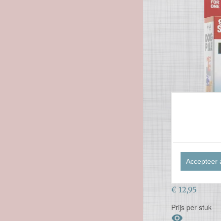
999GAME
Accepteer 
Uitdagende pu
€ 12,95
Prijs per stuk
