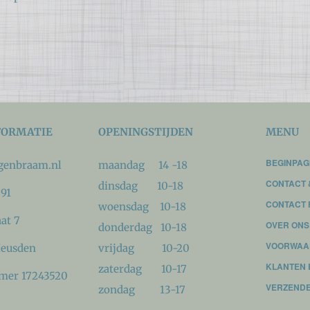
FORMATIE
OPENINGSTIJDEN
MENU
BEGINPAG
genbraam.nl
maandag 14 -18
CONTACT 
dinsdag 10-18
91
CONTACT 
woensdag 10-18
at 7
OVER ONS
donderdag 10-18
VOORWAA
Heusden
vrijdag 10-20
KLANTEN 
zaterdag 10-17
er 17243520
VERZENDE
zondag 13-17