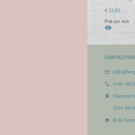
€ 12,95
Prijs per stuk

CONTACTIN
info@ber

0416-6612

Nieuwstra

5256 BB 
KvK Numm
