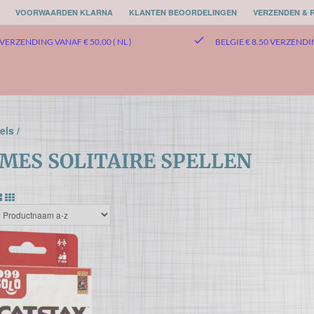
VOORWAARDEN KLARNA
KLANTEN BEOORDELINGEN
VERZENDEN & 
check
VERZENDING VANAF € 50,00 ( NL )
BELGIE € 8.50 VERZEND
els /
AMES SOLITAIRE SPELLEN