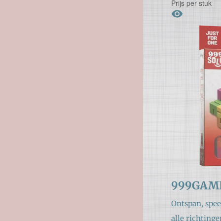
Prijs per stuk

999GAME
Ontspan, spee
alle richtinge