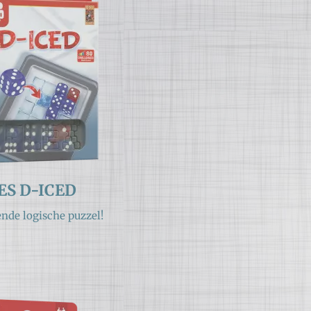
S D-ICED
ende logische puzzel!