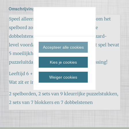
Omschrijving
Speel alleen of daag een tegenstander uit om het
spelbord zo snel mogelijk te vullen! Rol de
dobbelstenen, denk snel en bereik het wizard-
level voordat je tegenstander dat doet. Dit spel bevat
Accepteer alle cookies
5 moeilijkheidslevels, meer dan 60.000
puzzeluitdagingen en er is altijd een oplossing!
Kies je cookies
Leeftijd 6 +
Weiger cookies
Wat zit er in de doos?
2 spelborden, 2 sets van 9 kleurrijke puzzelstukken,
2 sets van 7 blokkers en 7 dobbelstenen