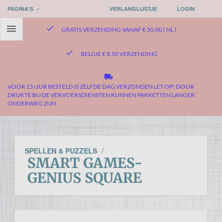
PAGINA'S
VERLANGLIJSTJE
LOGIN

check
GRATIS VERZENDING VANAF € 50,00 ( NL )
check
BELGIE € 8.50 VERZENDING
local_shipping
VOOR 15 UUR BESTELD IS ZELFDE DAG VERZONDEN LET OP! DOOR
DRUKTE BIJ DE VERVOERSDIENSTEN KUNNEN PAKKETTEN LANGER
ONDERWEG ZIJN
SPELLEN & PUZZELS
/
SMART GAMES-
GENIUS SQUARE